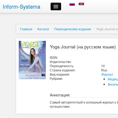
Inform-Systema
Контроль заказа
Информация
О компании
Главная
/
Каталог
/
Периодические издания
/
Yoga Journal (
Российские информационные ресурсы, предлагаемые нами
Доставка
Оплата
Yoga Journal (на русском языке)
Сроки выполнения заказов
Регистрация и авторизация
ISSN:
Выбор информационных ресурсов и размещение заказа
Издательство:
Периодичность:
10
Личный кабинет
Страна издания:
Rus.
Отмена заказа
Вид издания:
Журнал
Контактная информация
Рубрики:
Медиц
Физиче
Аннотация:
Самый авторитетный и успешный журнал о йог
путешествия.