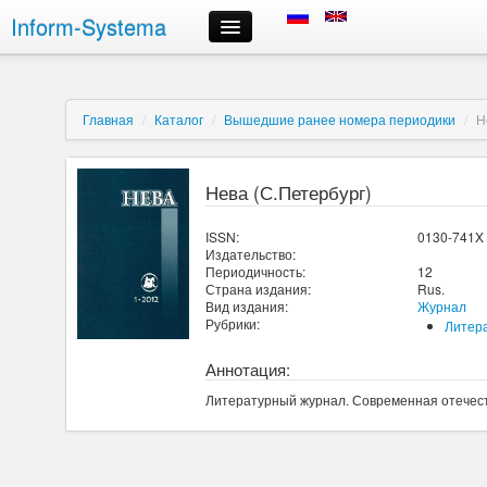
Inform-Systema
Контроль заказа
Информация
О компании
Главная
/
Каталог
/
Вышедшие ранее номера периодики
/
Н
Российские информационные ресурсы, предлагаемые нами
Доставка
Оплата
Нева (С.Петербург)
Сроки выполнения заказов
Регистрация и авторизация
ISSN:
0130-741X
Выбор информационных ресурсов и размещение заказа
Издательство:
Периодичность:
12
Личный кабинет
Страна издания:
Rus.
Отмена заказа
Вид издания:
Журнал
Контактная информация
Рубрики:
Литер
Аннотация:
Литературный журнал. Современная отечеств