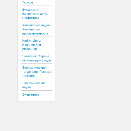
Туризм
Финансы и
банковское дело.
Статистика
Химические науки.
Химическая
промышленность
Хобби. Досуг.
Издания для
умельцев
Экология. Охрана
окружающей среды
Экономические
тенденции. Рынок и
торговля
Экономические
науки
Энергетика