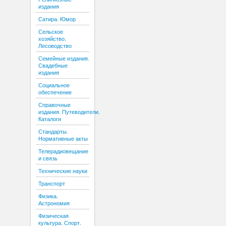
издания
Сатира. Юмор
Сельское
хозяйство.
Лесоводство
Семейные издания.
Свадебные
издания
Социальное
обеспечение
Справочные
издания. Путеводители.
Каталоги
Стандарты.
Нормативные акты
Телерадиовещание
и связь
Технические науки
Транспорт
Физика.
Астрономия
Физическая
культура. Спорт.