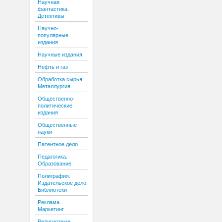
Научная
фантастика.
Детективы
Научно-
популярные
издания
Научные издания
Нефть и газ
Обработка сырья.
Металлургия
Общественно-
политические
издания
Общественные
науки
Патентное дело
Педагогика.
Образование
Полиграфия.
Издательское дело.
Библиотеки
Реклама.
Маркетинг
Религиозные