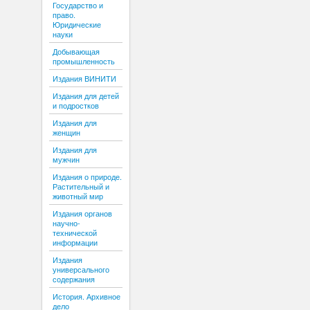
Государство и
право.
Юридические
науки
Добывающая
промышленность
Издания ВИНИТИ
Издания для детей
и подростков
Издания для
женщин
Издания для
мужчин
Издания о природе.
Растительный и
животный мир
Издания органов
научно-
технической
информации
Издания
универсального
содержания
История. Архивное
дело