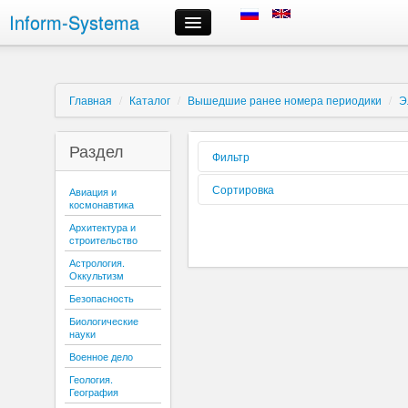
Inform-Systema
Контроль заказа
Информация
О компании
Главная
/
Каталог
/
Вышедшие ранее номера периодики
/
Э
Российские информационные ресурсы, предлагаемые нами
Доставка
Раздел
Оплата
Фильтр
Сроки выполнения заказов
Форма
Сортировка
Авиация и
Регистрация и авторизация
реализации:
космонавтика
Выбор информационных ресурсов и размещение заказа
Вид издания:
Сортировать
Архитектура и
Личный кабинет
по:
строительство
Периодичность:
Отмена заказа
Астрология.
Контактная информация
Оккультизм
Содержиться
текст:
Безопасность
Буква:
Биологические
науки
Военное дело
Геология.
География