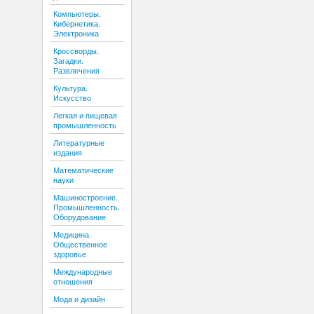
Компьютеры.
Кибернетика.
Электроника
Кроссворды.
Загадки.
Развлечения
Культура.
Искусство
Легкая и пищевая
промышленность
Литературные
издания
Математические
науки
Машиностроение.
Промышленность.
Оборудование
Медицина.
Общественное
здоровье
Международные
отношения
Мода и дизайн