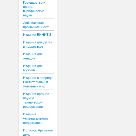
Государство и
право.
Юридические
науки
Добывающая
промышленность
Издания ВИНИТИ
Издания для детей
и подростков
Издания для
женщин
Издания для
мужчин
Издания о природе.
Растительный и
животный мир
Издания органов
научно-
технической
информации
Издания
универсального
содержания
История. Архивное
дело