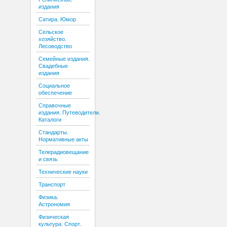
издания
Сатира. Юмор
Сельское
хозяйство.
Лесоводство
Семейные издания.
Свадебные
издания
Социальное
обеспечение
Справочные
издания. Путеводители.
Каталоги
Стандарты.
Нормативные акты
Телерадиовещание
и связь
Технические науки
Транспорт
Физика.
Астрономия
Физическая
культура. Спорт.