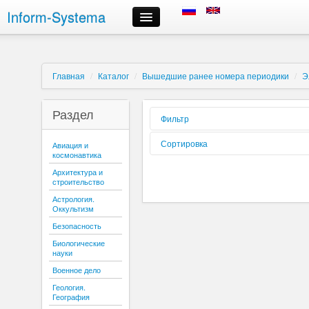
Inform-Systema
Контроль заказа
Информация
О компании
Главная
/
Каталог
/
Вышедшие ранее номера периодики
/
Э
Российские информационные ресурсы, предлагаемые нами
Доставка
Раздел
Оплата
Фильтр
Сроки выполнения заказов
Форма
Сортировка
Авиация и
Регистрация и авторизация
реализации:
космонавтика
Выбор информационных ресурсов и размещение заказа
Вид издания:
Сортировать
Архитектура и
Личный кабинет
по:
строительство
Периодичность:
Отмена заказа
Астрология.
Контактная информация
Оккультизм
Содержиться
текст:
Безопасность
Буква:
Биологические
науки
Военное дело
Геология.
География