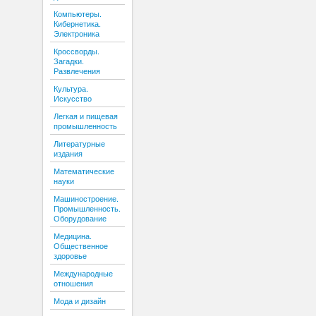
Компьютеры.
Кибернетика.
Электроника
Кроссворды.
Загадки.
Развлечения
Культура.
Искусство
Легкая и пищевая
промышленность
Литературные
издания
Математические
науки
Машиностроение.
Промышленность.
Оборудование
Медицина.
Общественное
здоровье
Международные
отношения
Мода и дизайн