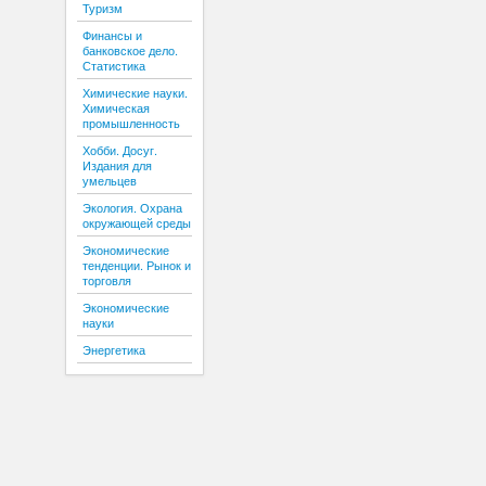
Туризм
Финансы и
банковское дело.
Статистика
Химические науки.
Химическая
промышленность
Хобби. Досуг.
Издания для
умельцев
Экология. Охрана
окружающей среды
Экономические
тенденции. Рынок и
торговля
Экономические
науки
Энергетика