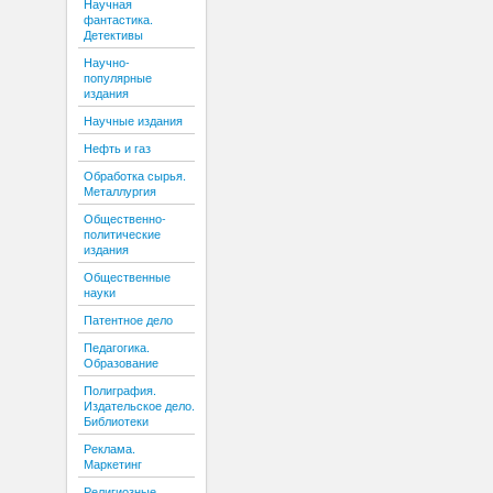
Научная
фантастика.
Детективы
Научно-
популярные
издания
Научные издания
Нефть и газ
Обработка сырья.
Металлургия
Общественно-
политические
издания
Общественные
науки
Патентное дело
Педагогика.
Образование
Полиграфия.
Издательское дело.
Библиотеки
Реклама.
Маркетинг
Религиозные