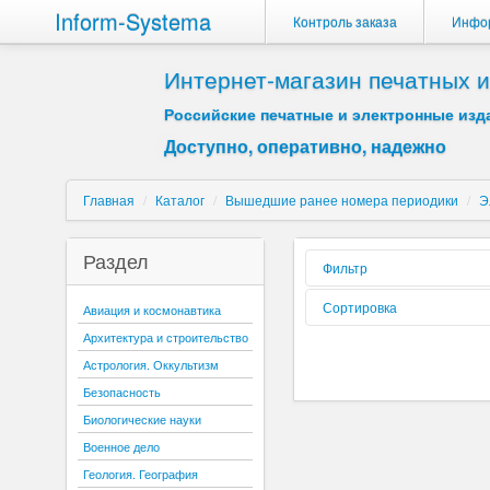
Inform-Systema
Контроль заказа
Инфо
Интернет-магазин печатных
Российские печатные и электронные изда
Доступно, оперативно, надежно
Главная
/
Каталог
/
Вышедшие ранее номера периодики
/
Э
Раздел
Фильтр
Форма реализации:
Сортировка
Авиация и космонавтика
Архитектура и строительство
Вид издания:
Сортировать по:
Астрология. Оккультизм
Периодичность:
Безопасность
Содержиться текст:
Биологические науки
Буква:
Военное дело
Геология. География