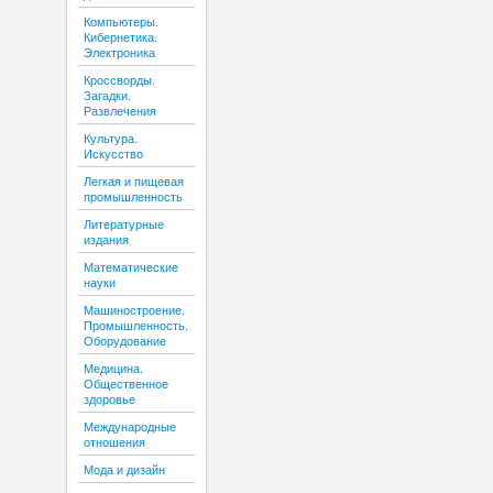
Компьютеры.
Кибернетика.
Электроника
Кроссворды.
Загадки.
Развлечения
Культура.
Искусство
Легкая и пищевая
промышленность
Литературные
издания
Математические
науки
Машиностроение.
Промышленность.
Оборудование
Медицина.
Общественное
здоровье
Международные
отношения
Мода и дизайн