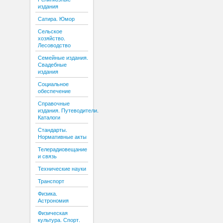
издания
Сатира. Юмор
Сельское
хозяйство.
Лесоводство
Семейные издания.
Свадебные
издания
Социальное
обеспечение
Справочные
издания. Путеводители.
Каталоги
Стандарты.
Нормативные акты
Телерадиовещание
и связь
Технические науки
Транспорт
Физика.
Астрономия
Физическая
культура. Спорт.