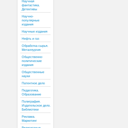
Научная
фантастика.
Детективы
Научно-
популярные
издания
Научные издания
Нефть и газ
Обработка сырья.
Металлургия
Общественно-
политические
издания
Общественные
науки
Патентное дело
Педагогика.
Образование
Полиграфия.
Издательское дело.
Библиотеки
Реклама.
Маркетинг
Религиозные