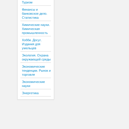
Туризм
Финансы и
банковское дело.
Статистика
Химические науки.
Химическая
промышленность
Хобби. Досуг.
Издания для
умельцев
Экология. Охрана
окружающей среды
Экономические
тенденции. Рынок и
торговля
Экономические
науки
Энергетика