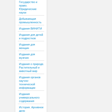
Государство и
право.
Юридические
науки
Добывающая
промышленность
Издания ВИНИТИ
Издания для детей
и подростков
Издания для
женщин
Издания для
мужчин
Издания о природе.
Растительный и
животный мир
Издания органов
научно-
технической
информации
Издания
универсального
содержания
История. Архивное
дело