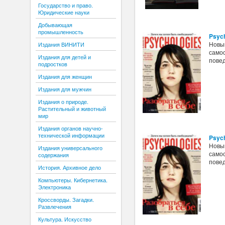
Государство и право.
Юридические науки
Добывающая
промышленность
Psych
Новый
Издания ВИНИТИ
само
Издания для детей и
повед
подростков
Издания для женщин
Издания для мужчин
Издания о природе.
Растительный и животный
мир
Издания органов научно-
технической информации
Psyc
Новый
Издания универсального
само
содержания
повед
История. Архивное дело
Компьютеры. Кибернетика.
Электроника
Кроссворды. Загадки.
Развлечения
Культура. Искусство