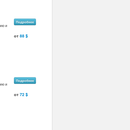
Подробнее
нию и
от
88 $
Подробнее
нию и
от
72 $