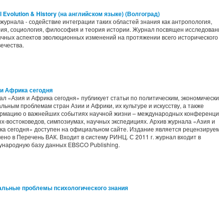
l Evolution & History (на английском языке) (Волгоград)
журнала - содействие интеграции таких областей знания как антропология,
рия, социология, философия и теория истории. Журнал посвящен исследова
чных аспектов эволюционных изменений на протяжении всего исторического
ечества.
 и Африка сегодня
л «Азия и Африка сегодня» публикует статьи по политическим, экономически
льным проблемам стран Азии и Африки, их культуре и искусству, а также
рмацию о важнейших событиях научной жизни – международных конференци
х-востоковедов, симпозиумах, научных экспедициях. Архив журнала «Азия и
ка сегодня» доступен на официальном сайте. Издание является рецензируе
ено в Перечень ВАК. Входит в систему РИНЦ. С 2011 г. журнал входит в
ународную базу данных EBSCO Publishing.
альные проблемы психологического знания