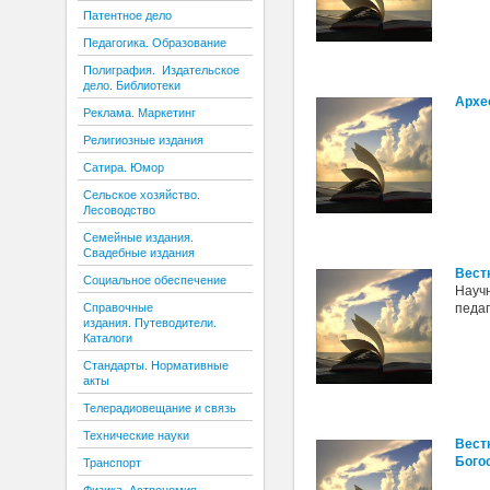
Патентное дело
Педагогика. Образование
Полиграфия. Издательское
дело. Библиотеки
Архе
Реклама. Маркетинг
Религиозные издания
Сатира. Юмор
Сельское хозяйство.
Лесоводство
Семейные издания.
Свадебные издания
Вест
Социальное обеспечение
Науч
педаг
Справочные
издания. Путеводители.
Каталоги
Стандарты. Нормативные
акты
Телерадиовещание и связь
Технические науки
Вест
Бого
Транспорт
Физика. Астрономия