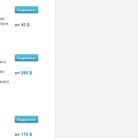
Подробнее
нию
 пути
от
40 $
Подробнее
м и
ях
от
280 $
мым и
Подробнее
от
170 $