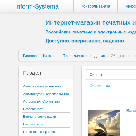
Inform-Systema
Контроль заказа
Инфо
Интернет-магазин печатных
Российские печатные и электронные изда
Доступно, оперативно, надежно
Главная
/
Каталог
/
Периодические издания
/
Общественные
Раздел
Фильтр
Форма реализации:
Сортировка
Авиация и космонавтика
Архитектура и строительство
Вид издания:
Сортировать по:
Астрология. Оккультизм
Периодичность:
Безопасность
Manus
Содержиться текст:
Биологические науки
Буква:
Военное дело
Геология. География