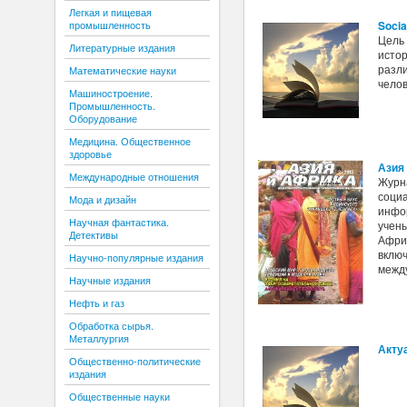
Легкая и пищевая
Socia
промышленность
Цель 
Литературные издания
исто
разли
Математические науки
челов
Машиностроение.
Промышленность.
Оборудование
Медицина. Общественное
здоровье
Азия
Международные отношения
Журна
социа
Мода и дизайн
инфо
Научная фантастика.
учены
Детективы
Афри
включ
Научно-популярные издания
межд
Научные издания
Нефть и газ
Обработка сырья.
Металлургия
Акту
Общественно-политические
издания
Общественные науки