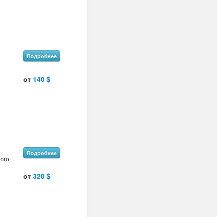
Подробнее
от
140 $
Подробнее
ного
от
320 $