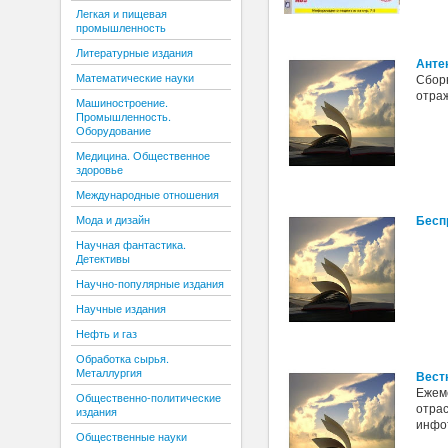
Легкая и пищевая
промышленность
Литературные издания
Анте
Математические науки
Сборн
отра
Машиностроение.
Промышленность.
Оборудование
Медицина. Общественное
здоровье
Международные отношения
Бесп
Мода и дизайн
Научная фантастика.
Детективы
Научно-популярные издания
Научные издания
Нефть и газ
Обработка сырья.
Металлургия
Вест
Ежем
Общественно-политические
отра
издания
инфо
Общественные науки