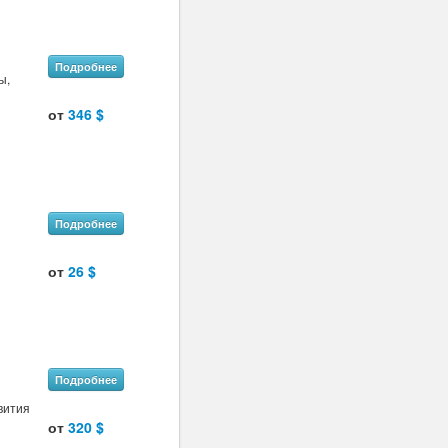
Подробнее
ы,
от
346 $
Подробнее
от
26 $
Подробнее
вития
от
320 $