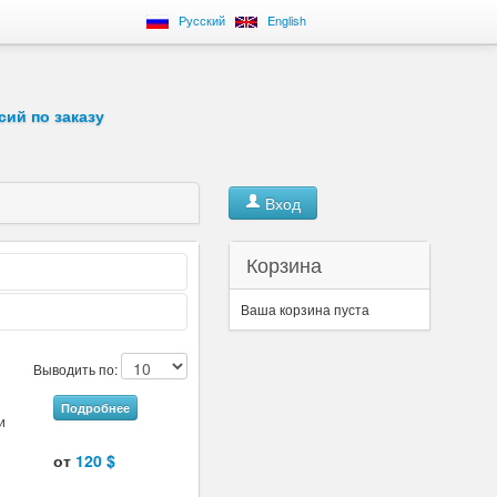
Русский
English
сий по заказу
Вход
Корзина
Ваша корзина пуста
Выводить по:
Подробнее
и
от
120 $