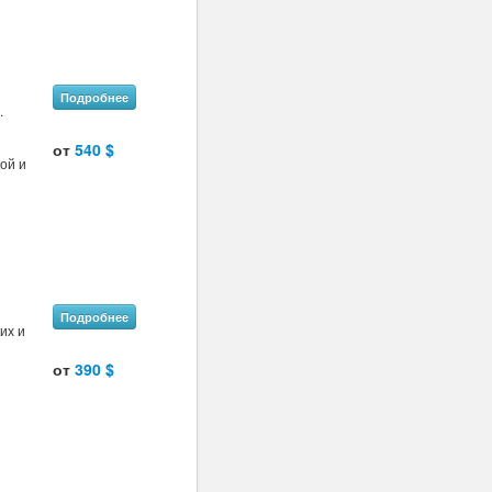
Подробнее
.
от
540 $
ой и
Подробнее
их и
от
390 $