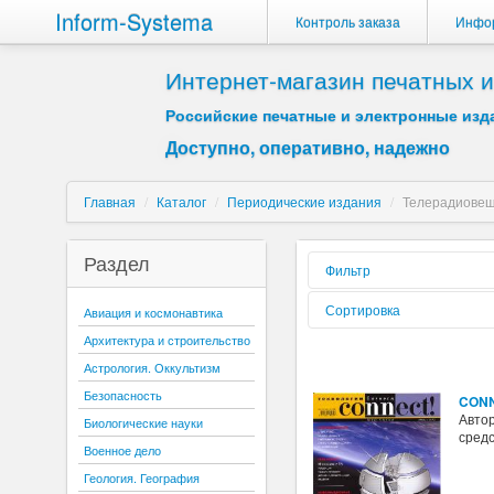
Inform-Systema
Контроль заказа
Инфо
Интернет-магазин печатных
Российские печатные и электронные изда
Доступно, оперативно, надежно
Главная
/
Каталог
/
Периодические издания
/
Телерадиовещ
Раздел
Фильтр
Форма реализации:
Сортировка
Авиация и космонавтика
Архитектура и строительство
Вид издания:
Сортировать по:
Астрология. Оккультизм
Периодичность:
Безопасность
CONN
Содержиться текст:
Автор
Биологические науки
средс
Буква:
Военное дело
Геология. География