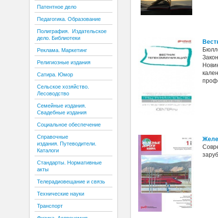
Патентное дело
Педагогика. Образование
Полиграфия. Издательское
дело. Библиотеки
Вест
Бюлл
Реклама. Маркетинг
Зако
Религиозные издания
Нови
кале
Сатира. Юмор
проф
Сельское хозяйство.
Лесоводство
Семейные издания.
Свадебные издания
Социальное обеспечение
Справочные
Желе
издания. Путеводители.
Совре
Каталоги
заруб
Стандарты. Нормативные
акты
Телерадиовещание и связь
Технические науки
Транспорт
Физика. Астрономия