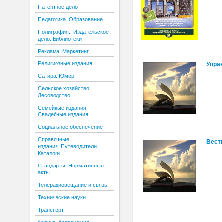
Патентное дело
Педагогика. Образование
Полиграфия. Издательское
дело. Библиотеки
Реклама. Маркетинг
Религиозные издания
Упра
Сатира. Юмор
Сельское хозяйство.
Лесоводство
Семейные издания.
Свадебные издания
Социальное обеспечение
Справочные
Вест
издания. Путеводители.
Каталоги
Стандарты. Нормативные
акты
Телерадиовещание и связь
Технические науки
Транспорт
Физика. Астрономия