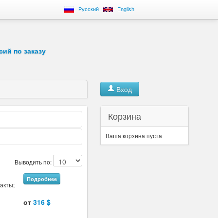
Русский
English
сий по заказу
Вход
Корзина
Ваша корзина пуста
Выводить по:
Подробнее
акты;
от
316 $