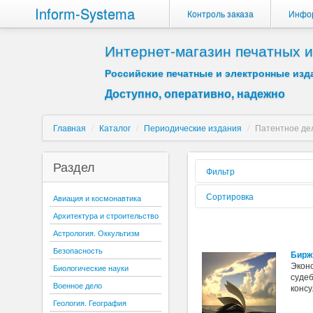
Inform-Systema
Контроль заказа
Инфо
Интернет-магазин печатных
Российские печатные и электронные изда
Доступно, оперативно, надежно
Главная
/
Каталог
/
Периодические издания
/
Патентное де
Раздел
Фильтр
Форма реализации:
Сортировка
Авиация и космонавтика
Архитектура и строительство
Вид издания:
Сортировать по:
Астрология. Оккультизм
Периодичность:
Безопасность
Бирж
Содержиться текст:
Экон
Биологические науки
суде
Буква:
Военное дело
консу
Геология. География