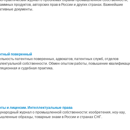
аммных продуктов, авторских прав в России и других странах. Важнейшие
ативные документы.
нтный поверенный
льность патентных поверенных, адвокатов, патентных служб, отделов
ллектуальной собственности. Обмен опытом работы, повышение квалификаци
ляционная и судебная практика.
нты и лицензии. Интеллектуальные права
ународный журнал о промышленной собственности: изобретения, ноу-хау,
ышленные образцы, товарные знаки в России и странах СНГ.