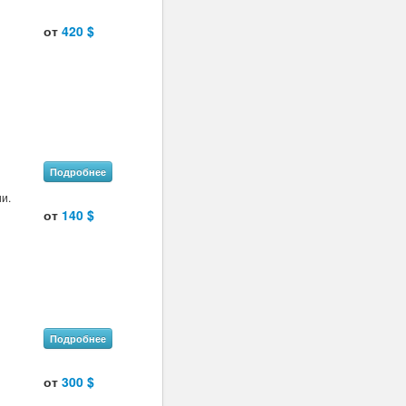
от
420 $
Подробнее
и.
от
140 $
Подробнее
от
300 $