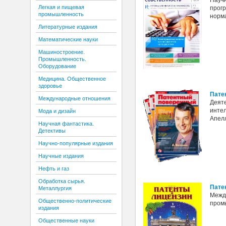
Легкая и пищевая
прогр
промышленность
норм
Литературные издания
Математические науки
Машиностроение.
Промышленность.
Оборудование
Медицина. Общественное
здоровье
Пате
Международные отношения
Деяте
инте
Мода и дизайн
Апел
Научная фантастика.
Детективы
Научно-популярные издания
Научные издания
Нефть и газ
Обработка сырья.
Пате
Металлургия
Межд
Общественно-политические
пром
издания
Общественные науки