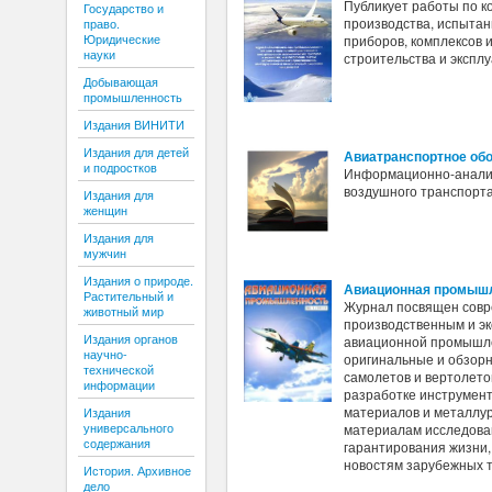
Публикует работы по к
Государство и
производства, испытан
право.
Юридические
приборов, комплексов 
науки
строительства и экспл
Добывающая
промышленность
Издания ВИНИТИ
Издания для детей
Авиатранспортное об
и подростков
Информационно-аналит
воздушного транспорта
Издания для
женщин
Издания для
мужчин
Издания о природе.
Авиационная промыш
Растительный и
Журнал посвящен совр
животный мир
производственным и э
Издания органов
авиационной промышле
научно-
оригинальные и обзорн
технической
самолетов и вертолето
информации
разработке инструмент
материалов и металлур
Издания
универсального
материалам исследован
содержания
гарантирования жизни,
новостям зарубежных т
История. Архивное
дело