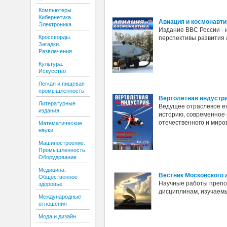
Компьютеры.
Кибернетика.
Авиация и космонавтик
Электроника
Издание ВВС России - 
Кроссворды.
перспективы развития 
Загадки.
Развлечения
Культура.
Искусство
Легкая и пищевая
промышленность
Вертолетная индустр
Литературные
Ведущее отраслевое е
издания
историю, современное 
отечественного и миро
Математические
науки
Машиностроение.
Промышленность.
Оборудование
Медицина.
Вестник Московского 
Общественное
Научные работы препо
здоровье
дисциплинам, изучаемы
Международные
отношения
Мода и дизайн