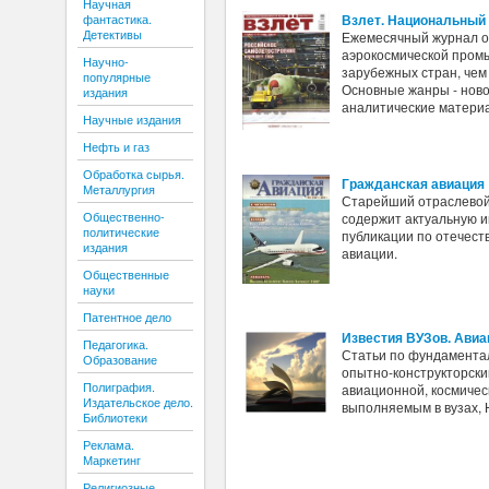
Научная
Взлет. Национальный
фантастика.
Детективы
Ежемесячный журнал о 
аэрокосмической пром
Научно-
зарубежных стран, чем
популярные
Основные жанры - нов
издания
аналитические матери
Научные издания
Нефть и газ
Обработка сырья.
Гражданская авиация
Металлургия
Старейший отраслевой 
Общественно-
содержит актуальную 
политические
публикации по отечест
издания
авиации.
Общественные
науки
Патентное дело
Известия ВУЗов. Авиа
Педагогика.
Статьи по фундамента
Образование
опытно-конструкторски
Полиграфия.
авиационной, космическ
Издательское дело.
выполняемым в вузах, 
Библиотеки
Реклама.
Маркетинг
Религиозные