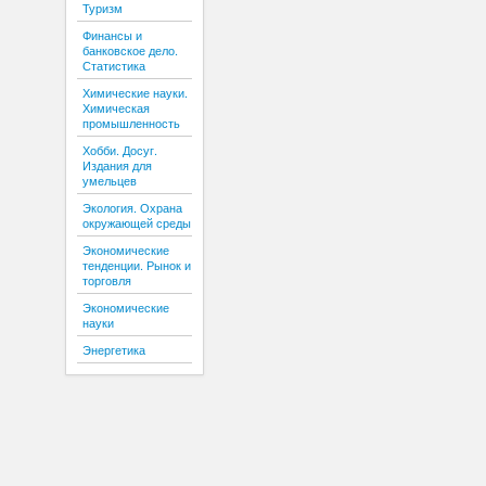
Туризм
Финансы и
банковское дело.
Статистика
Химические науки.
Химическая
промышленность
Хобби. Досуг.
Издания для
умельцев
Экология. Охрана
окружающей среды
Экономические
тенденции. Рынок и
торговля
Экономические
науки
Энергетика