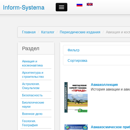
Inform-Systema
Контроль заказа
Информация
О компании
Главная
/
Каталог
/
Периодические издания
/
Авиация и кос
Российские информационные ресурсы, предлагаемые нами
Доставка
Раздел
Оплата
Фильтр
Сроки выполнения заказов
Форма
Сортировка
Авиация и
Регистрация и авторизация
реализации:
космонавтика
Выбор информационных ресурсов и размещение заказа
Вид издания:
Сортировать
Архитектура и
Личный кабинет
по:
строительство
Периодичность:
Отмена заказа
Астрология.
Авиаколлекция
Контактная информация
Оккультизм
Содержиться
История авиации и ави
текст:
Безопасность
Буква:
Биологические
науки
Военное дело
Геология.
География
Авиакосмическое при