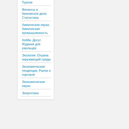
Туризм
Финансы и
банковское дело.
Статистика
Химические науки.
Химическая
промышленность
Хобби. Досуг.
Издания для
умельцев
Экология. Охрана
окружающей среды
Экономические
тенденции. Рынок и
торговля
Экономические
науки
Энергетика