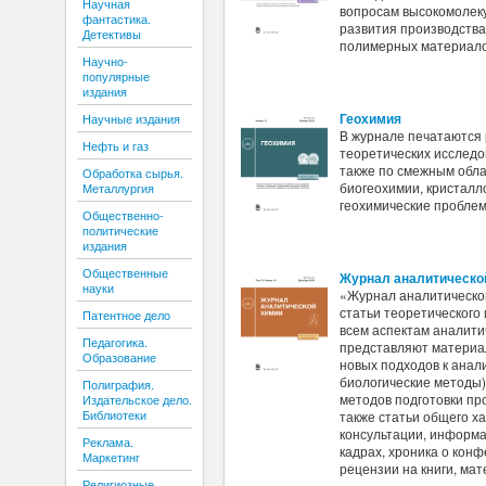
Научная
вопросам высокомолек
фантастика.
развития производства
Детективы
полимерных материало
Научно-
популярные
издания
Геохимия
Научные издания
В журнале печатаются
Нефть и газ
теоретических исследо
также по смежным обла
Обработка сырья.
биогеохимии, кристалло
Металлургия
геохимические пробле
Общественно-
политические
издания
Общественные
Журнал аналитическо
науки
«Журнал аналитическо
статьи теоретического
Патентное дело
всем аспектам аналити
Педагогика.
представляют материа
Образование
новых подходов к анал
биологические методы)
Полиграфия.
методов подготовки пр
Издательское дело.
Библиотеки
также статьи общего ха
консультации, информ
Реклама.
кадрах, хроника о конф
Маркетинг
рецензии на книги, ма
Религиозные