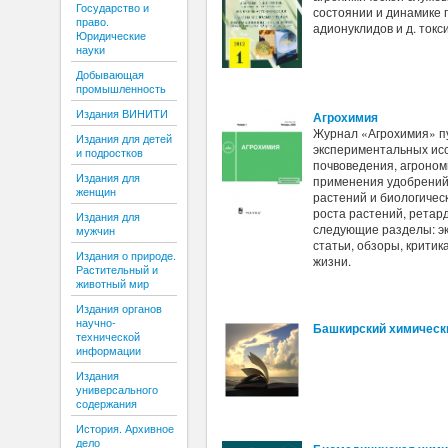
Государство и
состоянии и динамике 
право.
адионуклидов и д. токс
Юридические
науки
Добывающая
промышленность
Издания ВИНИТИ
Агрохимия
Журнал «Агрохимия» пу
Издания для детей
экспериментальных ис
и подростков
почвоведения, агроном
Издания для
применения удобрений
женщин
растений и биологичес
роста растений, ретард
Издания для
следующие разделы: э
мужчин
статьи, обзоры, критик
Издания о природе.
жизни.
Растительный и
животный мир
Издания органов
научно-
Башкирский химическ
технической
информации
Издания
универсального
содержания
История. Архивное
дело