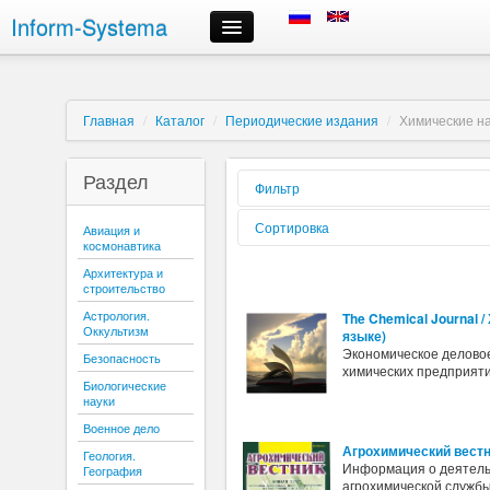
Inform-Systema
Контроль заказа
Информация
О компании
Главная
/
Каталог
/
Периодические издания
/
Химические н
Российские информационные ресурсы, предлагаемые нами
Доставка
Раздел
Оплата
Фильтр
Сроки выполнения заказов
Форма
Сортировка
Авиация и
Регистрация и авторизация
реализации:
космонавтика
Выбор информационных ресурсов и размещение заказа
Вид издания:
Сортировать
Архитектура и
Личный кабинет
по:
строительство
Периодичность:
Отмена заказа
Астрология.
The Chemical Journal 
Контактная информация
Оккультизм
Содержиться
языке)
текст:
Экономическое делово
Безопасность
Буква:
химических предприяти
Биологические
науки
Военное дело
Агрохимический вест
Геология.
Информация о деятель
География
агрохимической службы