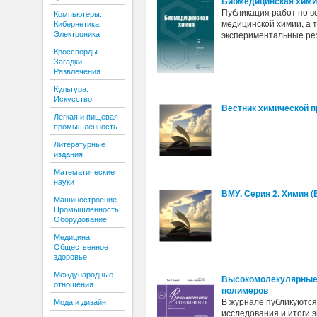
Биомедицинская хим
Публикация работ по в
Компьютеры.
медицинской химии, а 
Кибернетика.
Электроника
экспериментальные ре
Кроссворды.
Загадки.
Развлечения
Культура.
Искусство
Вестник химической 
Легкая и пищевая
промышленность
Литературные
издания
Математические
науки
ВМУ. Серия 2. Химия (
Машиностроение.
Промышленность.
Оборудование
Медицина.
Общественное
здоровье
Международные
Высокомолекулярные 
отношения
полимеров
В журнале публикуютс
Мода и дизайн
исследования и итоги 