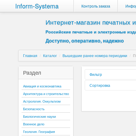
Inform-Systema
Контроль заказа
Инфо
Интернет-магазин печатных
Российские печатные и электронные изда
Доступно, оперативно, надежно
Главная
/
Каталог
/
Вышедшие ранее номера периодики
/
П
Раздел
Фильтр
Форма реализации:
Сортировка
Авиация и космонавтика
Архитектура и строительство
Вид издания:
Сортировать по:
Астрология. Оккультизм
Периодичность:
Безопасность
Содержиться текст:
Биологические науки
Буква:
Военное дело
Геология. География