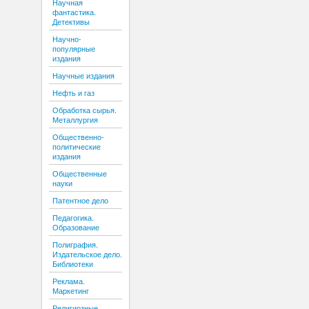
Научная
фантастика.
Детективы
Научно-
популярные
издания
Научные издания
Нефть и газ
Обработка сырья.
Металлургия
Общественно-
политические
издания
Общественные
науки
Патентное дело
Педагогика.
Образование
Полиграфия.
Издательское дело.
Библиотеки
Реклама.
Маркетинг
Религиозные