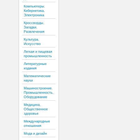
Компьютеры.
Кибернетика.
Электроника
Кроссворды.
Загадки.
Развлечения
Культура.
Искусство
Легкая и пищевая
промышленность
Литературные
издания
Математические
науки
Машиностроение.
Промышленность.
Оборудование
Медицина.
Общественное
здоровье
Международные
отношения
Мода и дизайн