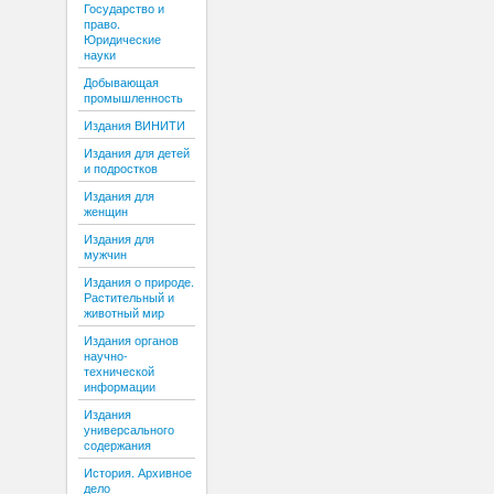
Государство и
право.
Юридические
науки
Добывающая
промышленность
Издания ВИНИТИ
Издания для детей
и подростков
Издания для
женщин
Издания для
мужчин
Издания о природе.
Растительный и
животный мир
Издания органов
научно-
технической
информации
Издания
универсального
содержания
История. Архивное
дело