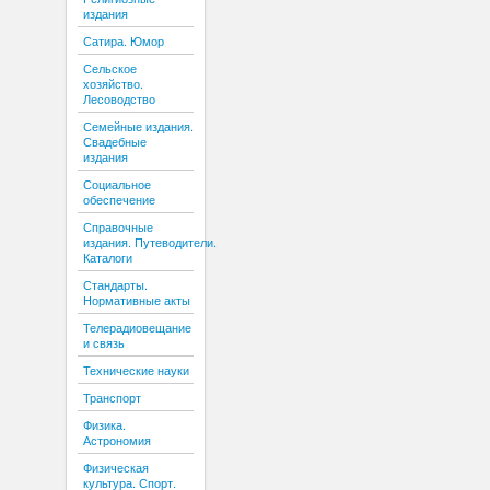
издания
Сатира. Юмор
Сельское
хозяйство.
Лесоводство
Семейные издания.
Свадебные
издания
Социальное
обеспечение
Справочные
издания. Путеводители.
Каталоги
Стандарты.
Нормативные акты
Телерадиовещание
и связь
Технические науки
Транспорт
Физика.
Астрономия
Физическая
культура. Спорт.