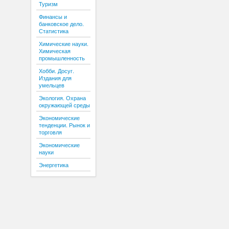
Туризм
Финансы и
банковское дело.
Статистика
Химические науки.
Химическая
промышленность
Хобби. Досуг.
Издания для
умельцев
Экология. Охрана
окружающей среды
Экономические
тенденции. Рынок и
торговля
Экономические
науки
Энергетика