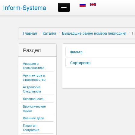
Inform-Systema
Контроль заказа
Информация
О компании
Главная
/
Каталог
/
Вышедшие ранее номера периодики
/
П
Российские информационные ресурсы, предлагаемые нами
Доставка
Раздел
Оплата
Фильтр
Сроки выполнения заказов
Форма
Сортировка
Авиация и
Регистрация и авторизация
реализации:
космонавтика
Выбор информационных ресурсов и размещение заказа
Вид издания:
Сортировать
Архитектура и
Личный кабинет
по:
строительство
Периодичность:
Отмена заказа
Астрология.
Контактная информация
Оккультизм
Содержиться
текст:
Безопасность
Буква:
Биологические
науки
Военное дело
Геология.
География