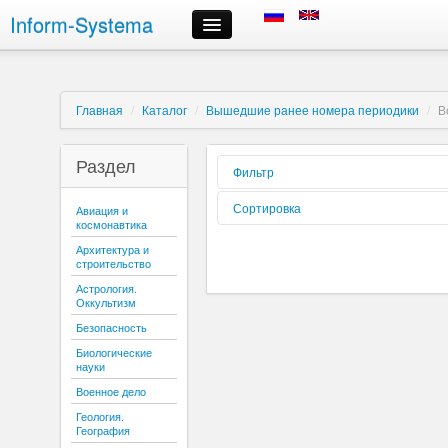
Inform-Systema
Контроль заказа
Информация
О компании
Главная
/
Каталог
/
Вышедшие ранее номера периодики
/
В
Российские информационные ресурсы, предлагаемые нами
Доставка
Раздел
Оплата
Фильтр
Сроки выполнения заказов
Форма
Сортировка
Авиация и
Регистрация и авторизация
реализации:
космонавтика
Выбор информационных ресурсов и размещение заказа
Вид издания:
Сортировать
Архитектура и
Личный кабинет
по:
строительство
Периодичность:
Отмена заказа
Астрология.
Контактная информация
Оккультизм
Содержиться
текст:
Безопасность
Буква:
Биологические
науки
Военное дело
Геология.
География