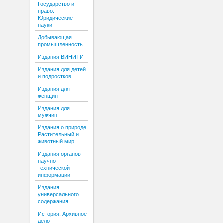
Государство и
право.
Юридические
науки
Добывающая
промышленность
Издания ВИНИТИ
Издания для детей
и подростков
Издания для
женщин
Издания для
мужчин
Издания о природе.
Растительный и
животный мир
Издания органов
научно-
технической
информации
Издания
универсального
содержания
История. Архивное
дело