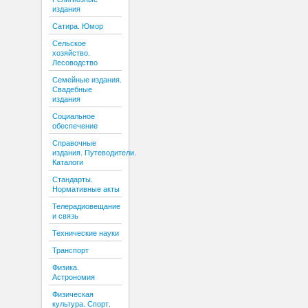
издания
Сатира. Юмор
Сельское
хозяйство.
Лесоводство
Семейные издания.
Свадебные
издания
Социальное
обеспечение
Справочные
издания. Путеводители.
Каталоги
Стандарты.
Нормативные акты
Телерадиовещание
и связь
Технические науки
Транспорт
Физика.
Астрономия
Физическая
культура. Спорт.