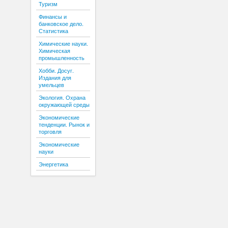
Туризм
Финансы и
банковское дело.
Статистика
Химические науки.
Химическая
промышленность
Хобби. Досуг.
Издания для
умельцев
Экология. Охрана
окружающей среды
Экономические
тенденции. Рынок и
торговля
Экономические
науки
Энергетика