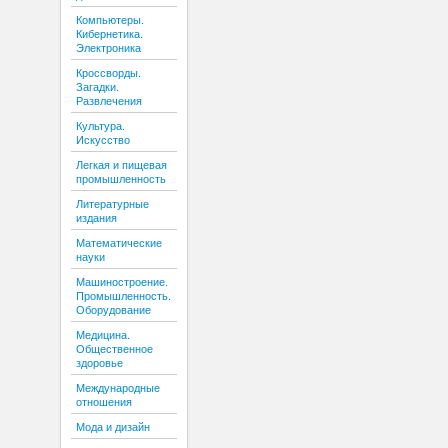
Компьютеры.
Кибернетика.
Электроника
Кроссворды.
Загадки.
Развлечения
Культура.
Искусство
Легкая и пищевая
промышленность
Литературные
издания
Математические
науки
Машиностроение.
Промышленность.
Оборудование
Медицина.
Общественное
здоровье
Международные
отношения
Мода и дизайн