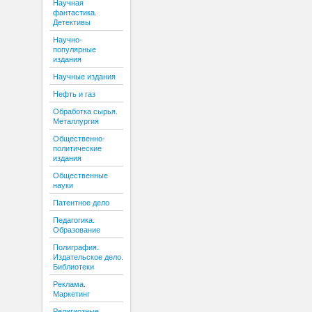
Научная
фантастика.
Детективы
Научно-
популярные
издания
Научные издания
Нефть и газ
Обработка сырья.
Металлургия
Общественно-
политические
издания
Общественные
науки
Патентное дело
Педагогика.
Образование
Полиграфия.
Издательское дело.
Библиотеки
Реклама.
Маркетинг
Религиозные