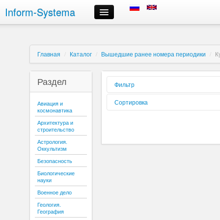
Inform-Systema
Контроль заказа
Информация
О компании
Главная
/
Каталог
/
Вышедшие ранее номера периодики
/
К
Российские информационные ресурсы, предлагаемые нами
Доставка
Раздел
Оплата
Фильтр
Сроки выполнения заказов
Форма
Сортировка
Авиация и
Регистрация и авторизация
реализации:
космонавтика
Выбор информационных ресурсов и размещение заказа
Вид издания:
Сортировать
Архитектура и
Личный кабинет
по:
строительство
Периодичность:
Отмена заказа
Астрология.
Контактная информация
Оккультизм
Содержиться
текст:
Безопасность
Буква:
Биологические
науки
Военное дело
Геология.
География