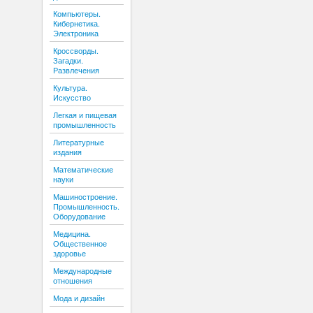
Компьютеры.
Кибернетика.
Электроника
Кроссворды.
Загадки.
Развлечения
Культура.
Искусство
Легкая и пищевая
промышленность
Литературные
издания
Математические
науки
Машиностроение.
Промышленность.
Оборудование
Медицина.
Общественное
здоровье
Международные
отношения
Мода и дизайн