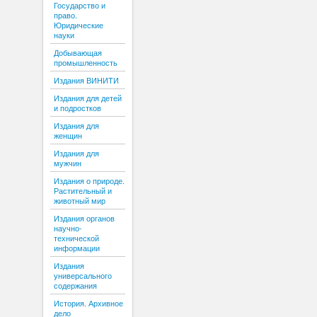
Государство и
право.
Юридические
науки
Добывающая
промышленность
Издания ВИНИТИ
Издания для детей
и подростков
Издания для
женщин
Издания для
мужчин
Издания о природе.
Растительный и
животный мир
Издания органов
научно-
технической
информации
Издания
универсального
содержания
История. Архивное
дело