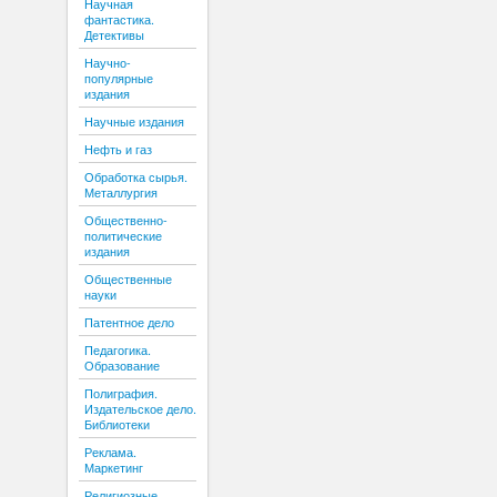
Научная
фантастика.
Детективы
Научно-
популярные
издания
Научные издания
Нефть и газ
Обработка сырья.
Металлургия
Общественно-
политические
издания
Общественные
науки
Патентное дело
Педагогика.
Образование
Полиграфия.
Издательское дело.
Библиотеки
Реклама.
Маркетинг
Религиозные