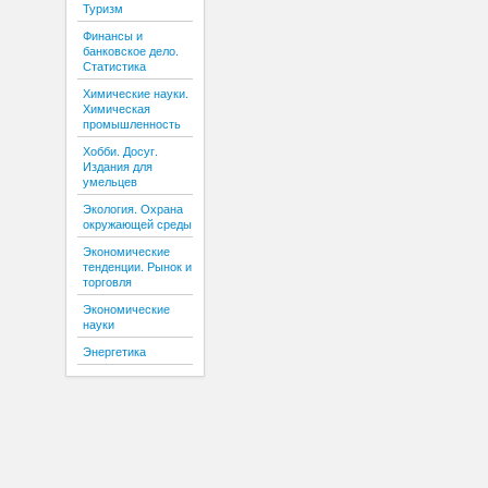
Туризм
Финансы и
банковское дело.
Статистика
Химические науки.
Химическая
промышленность
Хобби. Досуг.
Издания для
умельцев
Экология. Охрана
окружающей среды
Экономические
тенденции. Рынок и
торговля
Экономические
науки
Энергетика