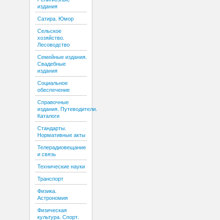
издания
Сатира. Юмор
Сельское
хозяйство.
Лесоводство
Семейные издания.
Свадебные
издания
Социальное
обеспечение
Справочные
издания. Путеводители.
Каталоги
Стандарты.
Нормативные акты
Телерадиовещание
и связь
Технические науки
Транспорт
Физика.
Астрономия
Физическая
культура. Спорт.