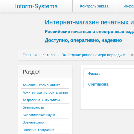
Inform-Systema
Контроль заказа
Инфо
Интернет-магазин печатных
Российские печатные и электронные изда
Доступно, оперативно, надежно
Главная
/
Каталог
/
Вышедшие ранее номера периодики
/
Ф
Раздел
Фильтр
Форма реализации:
Сортировка
Авиация и космонавтика
Архитектура и строительство
Вид издания:
Сортировать по:
Астрология. Оккультизм
Периодичность:
Безопасность
Содержиться текст:
Биологические науки
Буква:
Военное дело
Геология. География