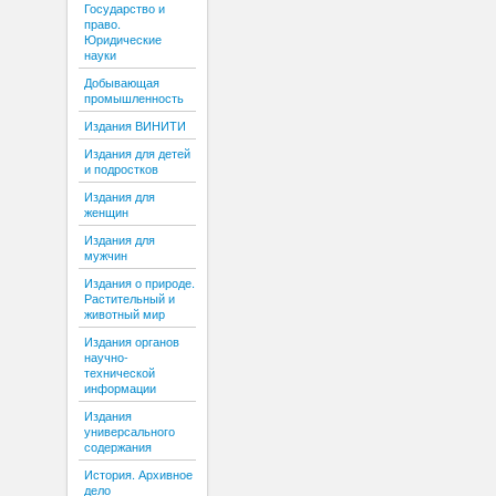
Государство и
право.
Юридические
науки
Добывающая
промышленность
Издания ВИНИТИ
Издания для детей
и подростков
Издания для
женщин
Издания для
мужчин
Издания о природе.
Растительный и
животный мир
Издания органов
научно-
технической
информации
Издания
универсального
содержания
История. Архивное
дело