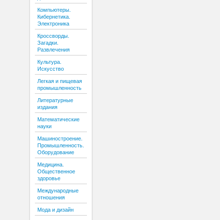
Компьютеры.
Кибернетика.
Электроника
Кроссворды.
Загадки.
Развлечения
Культура.
Искусство
Легкая и пищевая
промышленность
Литературные
издания
Математические
науки
Машиностроение.
Промышленность.
Оборудование
Медицина.
Общественное
здоровье
Международные
отношения
Мода и дизайн