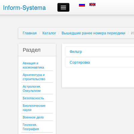
Inform-Systema
Контроль заказа
Информация
О компании
Главная
/
Каталог
/
Вышедшие ранее номера периодики
/
И
Российские информационные ресурсы, предлагаемые нами
Доставка
Раздел
Оплата
Фильтр
Сроки выполнения заказов
Форма
Сортировка
Авиация и
Регистрация и авторизация
реализации:
космонавтика
Выбор информационных ресурсов и размещение заказа
Вид издания:
Сортировать
Архитектура и
Личный кабинет
по:
строительство
Периодичность:
Отмена заказа
Астрология.
Контактная информация
Оккультизм
Содержиться
текст:
Безопасность
Буква:
Биологические
науки
Военное дело
Геология.
География