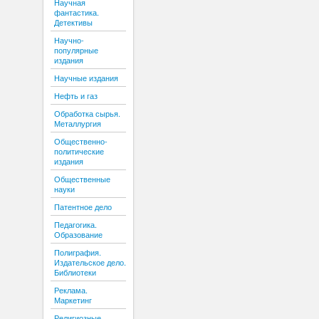
Научная
фантастика.
Детективы
Научно-
популярные
издания
Научные издания
Нефть и газ
Обработка сырья.
Металлургия
Общественно-
политические
издания
Общественные
науки
Патентное дело
Педагогика.
Образование
Полиграфия.
Издательское дело.
Библиотеки
Реклама.
Маркетинг
Религиозные