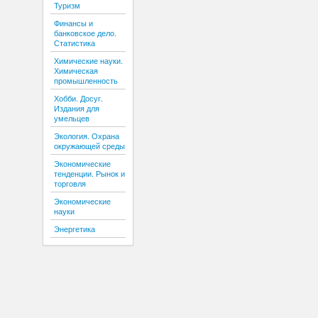
Туризм
Финансы и
банковское дело.
Статистика
Химические науки.
Химическая
промышленность
Хобби. Досуг.
Издания для
умельцев
Экология. Охрана
окружающей среды
Экономические
тенденции. Рынок и
торговля
Экономические
науки
Энергетика