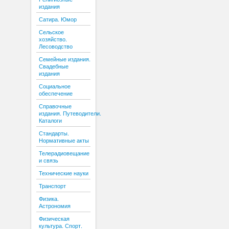
издания
Сатира. Юмор
Сельское
хозяйство.
Лесоводство
Семейные издания.
Свадебные
издания
Социальное
обеспечение
Справочные
издания. Путеводители.
Каталоги
Стандарты.
Нормативные акты
Телерадиовещание
и связь
Технические науки
Транспорт
Физика.
Астрономия
Физическая
культура. Спорт.