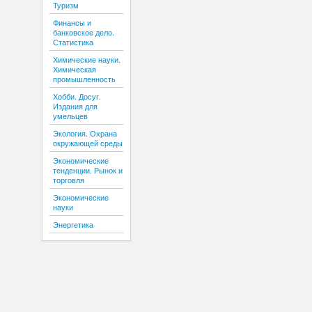
Туризм
Финансы и
банковское дело.
Статистика
Химические науки.
Химическая
промышленность
Хобби. Досуг.
Издания для
умельцев
Экология. Охрана
окружающей среды
Экономические
тенденции. Рынок и
торговля
Экономические
науки
Энергетика