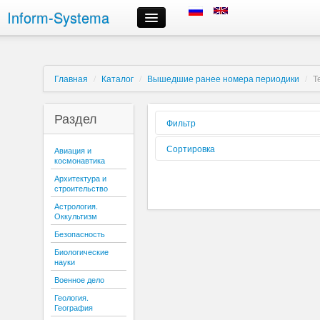
Inform-Systema
Контроль заказа
Информация
О компании
Главная
/
Каталог
/
Вышедшие ранее номера периодики
/
Т
Российские информационные ресурсы, предлагаемые нами
Доставка
Раздел
Оплата
Фильтр
Сроки выполнения заказов
Форма
Сортировка
Авиация и
Регистрация и авторизация
реализации:
космонавтика
Выбор информационных ресурсов и размещение заказа
Вид издания:
Сортировать
Архитектура и
Личный кабинет
по:
строительство
Периодичность:
Отмена заказа
Астрология.
Контактная информация
Оккультизм
Содержиться
текст:
Безопасность
Буква:
Биологические
науки
Военное дело
Геология.
География