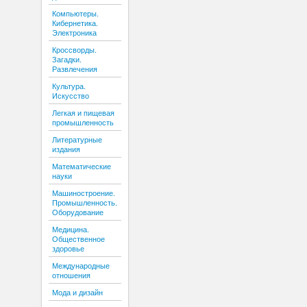
Компьютеры.
Кибернетика.
Электроника
Кроссворды.
Загадки.
Развлечения
Культура.
Искусство
Легкая и пищевая
промышленность
Литературные
издания
Математические
науки
Машиностроение.
Промышленность.
Оборудование
Медицина.
Общественное
здоровье
Международные
отношения
Мода и дизайн