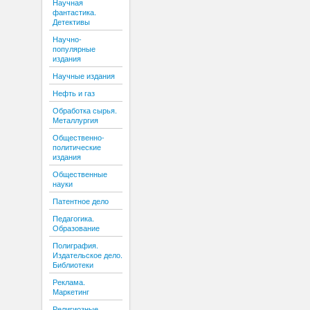
Научная
фантастика.
Детективы
Научно-
популярные
издания
Научные издания
Нефть и газ
Обработка сырья.
Металлургия
Общественно-
политические
издания
Общественные
науки
Патентное дело
Педагогика.
Образование
Полиграфия.
Издательское дело.
Библиотеки
Реклама.
Маркетинг
Религиозные