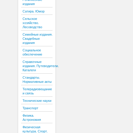
издания
Сатира. Юмор
Сельское
хозяйство.
Лесоводство
Семейные издания.
Свадебные
издания
Социальное
обеспечение
Справочные
издания. Путеводители.
Каталоги
Стандарты.
Нормативные акты
Телерадиовещание
и связь
Технические науки
Транспорт
Физика.
Астрономия
Физическая
культура. Спорт.