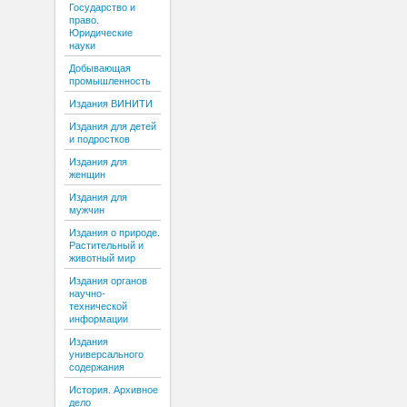
Государство и
право.
Юридические
науки
Добывающая
промышленность
Издания ВИНИТИ
Издания для детей
и подростков
Издания для
женщин
Издания для
мужчин
Издания о природе.
Растительный и
животный мир
Издания органов
научно-
технической
информации
Издания
универсального
содержания
История. Архивное
дело